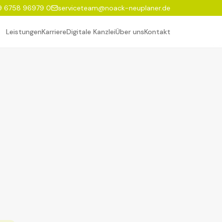
9 6758 96979 0
serviceteam@noack-neuplaner.de
Leistungen
Karriere
Digitale Kanzlei
Über uns
Kontakt