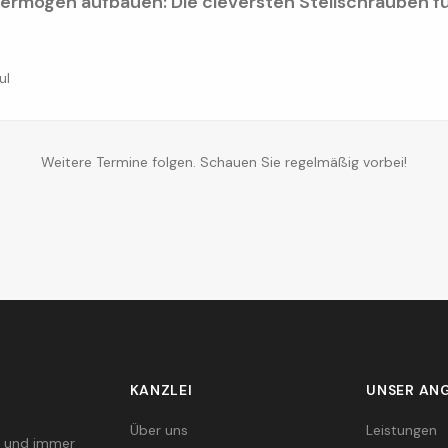
Vermögen aufbauen: Die cleversten Stellschrauben 
ul
Weitere Termine folgen. Schauen Sie regelmäßig vorbei!
KANZLEI
UNSER AN
Über uns
Leistungen
al und immer