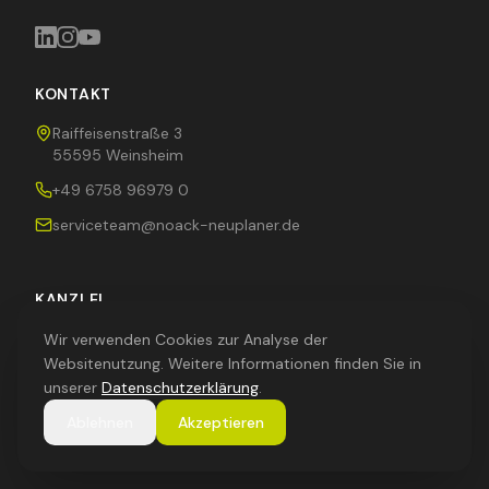
KONTAKT
Raiffeisenstraße 3
55595 Weinsheim
+49 6758 96979 0
serviceteam@noack-neuplaner.de
KANZLEI
Wir verwenden Cookies zur Analyse der
Über uns
Websitenutzung. Weitere Informationen finden Sie in
Digitale Kanzlei
unserer
Datenschutzerklärung
.
Zusammenarbeit
Ablehnen
Akzeptieren
Karriere