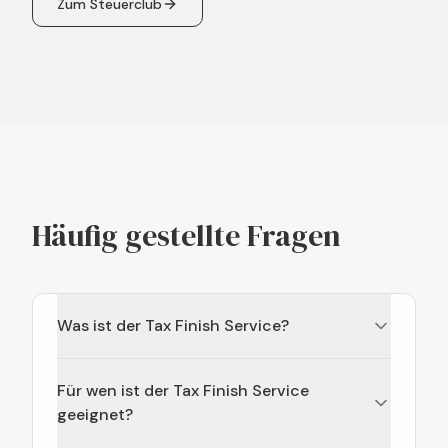
Zum Steuerclub
Häufig gestellte Fragen
Was ist der Tax Finish Service?
Der Tax Finish Service ist ein strukturierter
Für wen ist der Tax Finish Service
Abschluss-Service für Selbstständige, die ihre
Buchhaltung selbst führen, den steuerlichen
geeignet?
Abschluss aber professionell, korrekt und